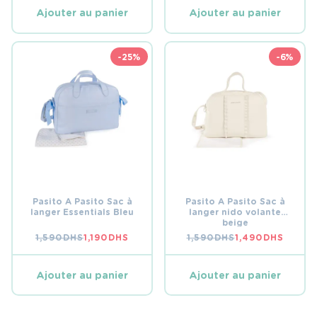
Ajouter au panier
Ajouter au panier
-25%
-6%
Pasito A Pasito Sac à
Pasito A Pasito Sac à
langer Essentials Bleu
langer nido volante
beige
1,590
DHS
1,190
DHS
1,590
DHS
1,490
DHS
LE
LE
LE
LE
PRIX
PRIX
PRIX
PRIX
INITIAL
ACTUEL
INITIAL
ACTUEL
ÉTAIT :
EST :
ÉTAIT :
EST :
Ajouter au panier
Ajouter au panier
1,590 DHS.
1,190 DHS.
1,590 DHS.
1,490 DHS.