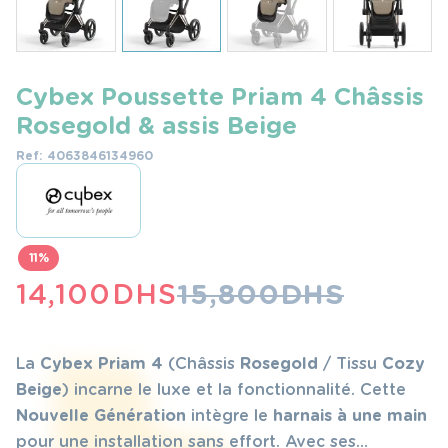
Cybex Poussette Priam 4 Châssis
Rosegold & assis Beige
Ref: 4063846134960
11%
LE
LE
14,100
DHS
15,800
DHS
PRIX
PRIX
INITIAL
ACTUEL
La
Cybex Priam 4
(Châssis
Rosegold
/ Tissu
Cozy
ÉTAIT :
EST :
Beige
) incarne le luxe et la fonctionnalité. Cette
Nouvelle Génération
intègre le
harnais à une main
15,800 DHS.
14,100 DHS.
pour une installation sans effort. Avec ses