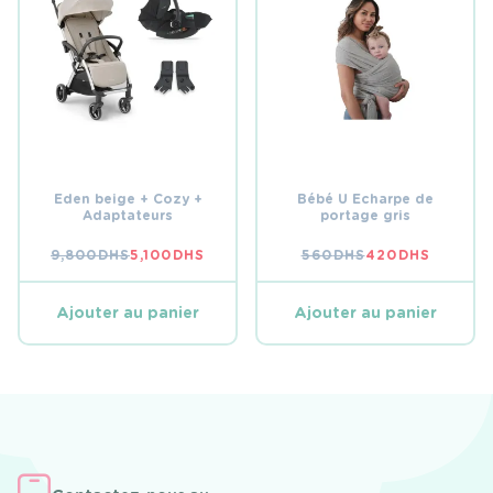
Eden beige + Cozy +
Bébé U Echarpe de
Adaptateurs
portage gris
9,800
DHS
5,100
DHS
560
DHS
420
DHS
LE
LE
LE
LE
PRIX
PRIX
PRIX
PRIX
INITIAL
ACTUEL
INITIAL
ACTUEL
ÉTAIT :
EST :
ÉTAIT :
EST :
Ajouter au panier
Ajouter au panier
9,800 DHS.
5,100 DHS.
560 DHS.
420 DHS.