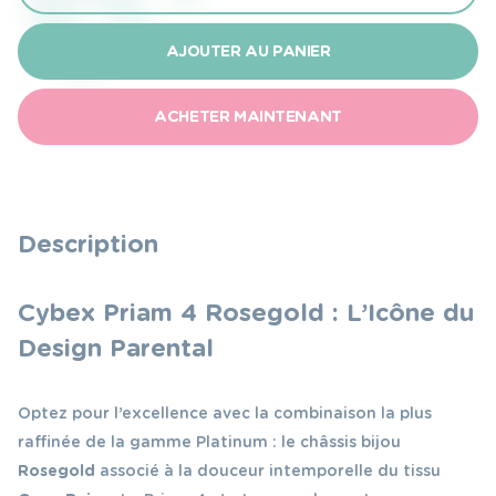
de
Cybex
AJOUTER AU PANIER
Poussette
Priam
ACHETER MAINTENANT
4
Châssis
Rosegold
&
Description
assis
Beige
Cybex Priam 4 Rosegold : L’Icône du
Design Parental
Optez pour l’excellence avec la combinaison la plus
raffinée de la gamme Platinum : le châssis bijou
Rosegold
associé à la douceur intemporelle du tissu