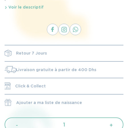
suspensions 4 roues et son design iconique, elle
Voir le descriptif
offre un confort incomparable de la naissance à 4
ans (22 kg).
Retour 7 Jours
Livraison gratuite à partir de 400 Dhs
Click & Collect
Ajouter a ma liste de naissance
quantité
-
+