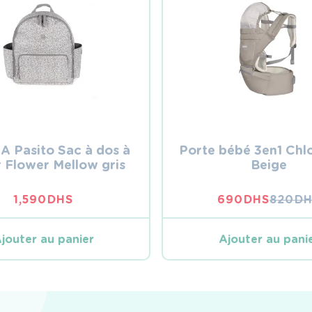
 A Pasito Sac à dos à
Porte bébé 3en1 Chl
r Flower Mellow gris
Beige
1,590
DHS
690
DHS
820
DH
LE
LE
PRIX
PRIX
INITIA
ACTUE
jouter au panier
Ajouter au pani
ÉTAIT :
EST :
820 DH
690 DH