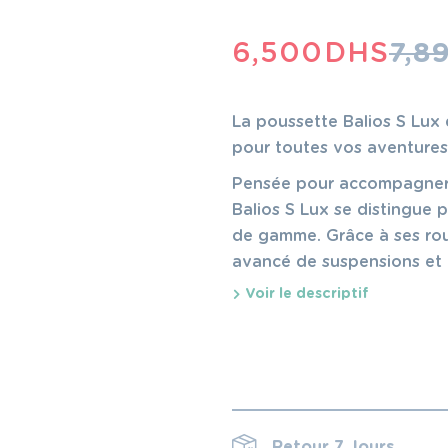
LE
LE
6,500
DHS
7,8
PRIX
PRIX
INITIAL
ACTUEL
La poussette Balios S Lux 
ÉTAIT :
EST :
pour toutes vos aventure
7,890 DHS.
6,500 DHS.
Pensée pour accompagner l
Balios S Lux se distingue 
de gamme. Grâce à ses rou
avancé de suspensions et a
aussi bien en ville que sur
Voir le descriptif
graviers…)
Retour 7 Jours