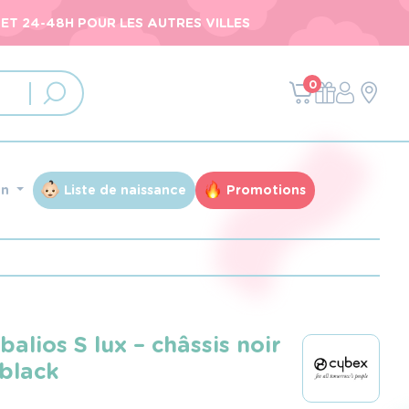
ET 24-48H POUR LES AUTRES VILLES
0
an
Liste de naissance
Promotions
alios S lux – châssis noir
black