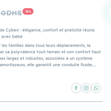
90
DHS
18%
de Cybex : élégance, confort et praticité réunis
s avec bébé
es familles dans tous leurs déplacements, la
par sa polyvalence tout-terrain et son confort haut
es larges et robustes, associées à un système
mortisseurs, elle garantit une conduite fluide,
 des chemins plus irréguliers (pavés, herbe,