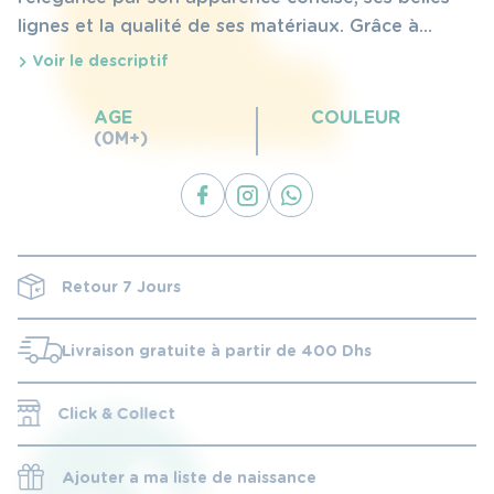
lignes et la qualité de ses matériaux. Grâce à
robustesse et légèreté, la nouvelle MIOS sera votre
Voir le descriptif
solution idéale dans le quotidien.
AGE
COULEUR
(0M+)
Retour 7 Jours
Livraison gratuite à partir de 400 Dhs
Click & Collect
Ajouter a ma liste de naissance