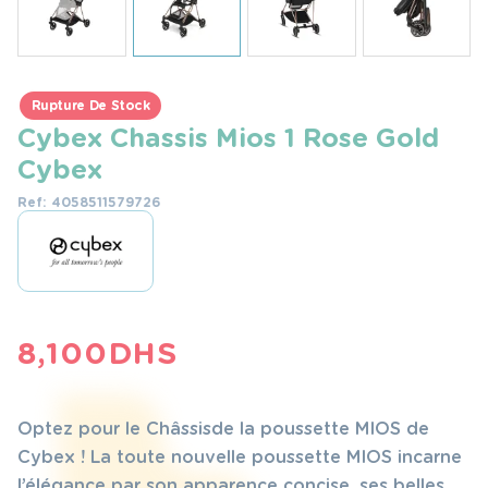
Rupture De Stock
Cybex Chassis Mios 1 Rose Gold
Cybex
Ref: 4058511579726
8,100
DHS
Optez pour le Châssis de la poussette MIOS de
Cybex ! La toute nouvelle poussette MIOS incarne
l’élégance par son apparence concise, ses belles