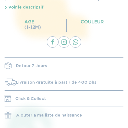
Ces boutonnières sont fermées pour que chacun
Voir le descriptif
puisse les découdre à sa guise et selon l’usage
qu’il va en faire, que ce soit un berceau ou une
AGE
COULEUR
(1-12M)
poussette.
Retour 7 Jours
Livraison gratuite à partir de 400 Dhs
Click & Collect
Ajouter a ma liste de naissance