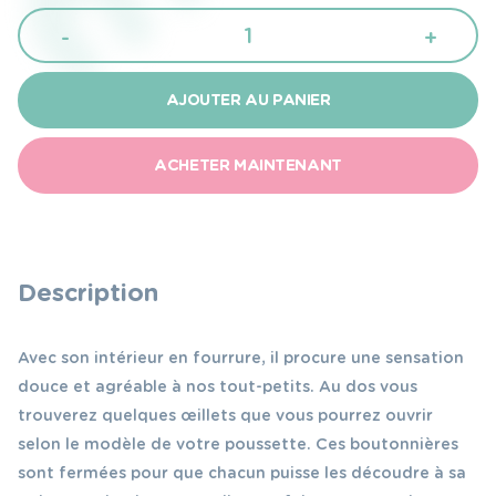
quantité
-
+
de
Baby
AJOUTER AU PANIER
Bites
Chancelière
ACHETER MAINTENANT
pour
bébé
-
flamant
Description
rose
Avec son intérieur en fourrure, il procure une sensation
douce et agréable à nos tout-petits. Au dos vous
trouverez quelques œillets que vous pourrez ouvrir
selon le modèle de votre poussette. Ces boutonnières
sont fermées pour que chacun puisse les découdre à sa