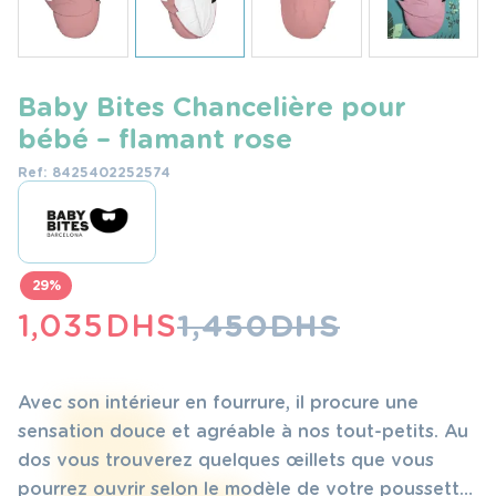
Baby Bites Chancelière pour
bébé – flamant rose
Ref: 8425402252574
29%
LE
LE
1,035
DHS
1,450
DHS
PRIX
PRIX
INITIAL
ACTUEL
Avec son intérieur en fourrure, il procure une
ÉTAIT :
EST :
sensation douce et agréable à nos tout-petits. Au
dos vous trouverez quelques œillets que vous
1,450 DHS.
1,035 DHS.
pourrez ouvrir selon le modèle de votre poussette.