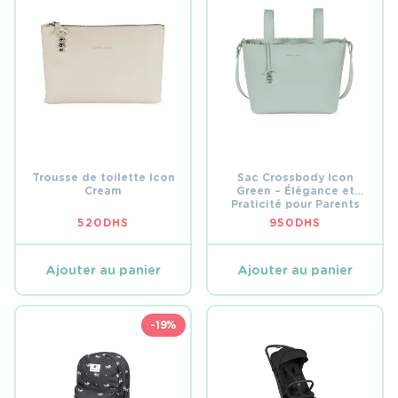
Trousse de toilette Icon
Sac Crossbody Icon
Cream
Green – Élégance et
Praticité pour Parents
Modernes
520
DHS
950
DHS
Ajouter au panier
Ajouter au panier
-19%