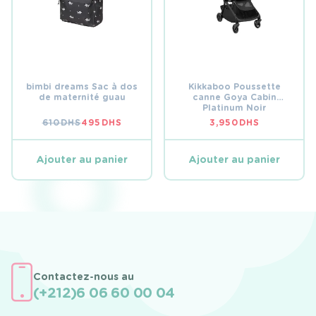
bimbi dreams Sac à dos
Kikkaboo Poussette
de maternité guau
canne Goya Cabin
Platinum Noir
610
DHS
495
DHS
3,950
DHS
LE
LE
PRIX
PRIX
INITIAL
ACTUEL
ÉTAIT :
EST :
Ajouter au panier
Ajouter au panier
610 DHS.
495 DHS.
Contactez-nous au
(+212)6 06 60 00 04