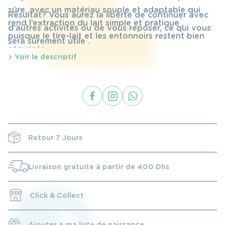
sûre, avec un matériau souple et adaptable qui
Résultat? Vous aurez la liberté de continuer avec
rend l’extraction du lait simple et pratique ,
d’autres activités ou de vous reposer, ce qui vous
puisque le tire-lait et les entonnoirs restent bien
sera sûrement utile .
sécurisés.
Voir le descriptif
Retour 7 Jours
Livraison gratuite à partir de 400 Dhs
Click & Collect
Ajouter a ma liste de naissance