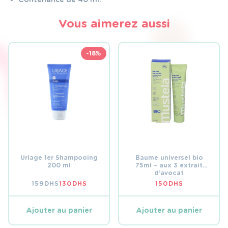
Vous aimerez aussi
-18%
Uriage 1er Shampooing
Baume universel bio
200 ml
75ml – aux 3 extrait
d’avocat
159
DHS
130
DHS
150
DHS
LE
LE
PRIX
PRIX
INITIAL
ACTUEL
ÉTAIT :
EST :
Ajouter au panier
Ajouter au panier
159 DHS.
130 DHS.