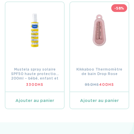
-58%
Mustela spray solaire
Kikkaboo Thermomètre
SPF50 haute protection
de bain Drop Rose
200ml – bébé, enfant et
famille
330
DHS
95
DHS
40
DHS
LE
LE
PRIX
PRIX
INITIAL
ACTUEL
ÉTAIT :
EST :
Ajouter au panier
Ajouter au panier
95 DHS.
40 DHS.