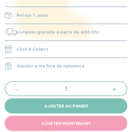
Retour 7 Jours
Livraison gratuite à partir de 400 Dhs
Click & Collect
Ajouter a ma liste de naissance
quantité
-
+
de
Uriage
AJOUTER AU PANIER
Soin
croûtes
ACHETER MAINTENANT
de