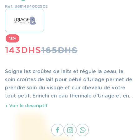
Ref: 3661434002502
13%
LE
LE
143
DHS
165
DHS
PRIX
PRIX
INITIAL
ACTUEL
Soigne les croûtes de laits et régule la peau, le
ÉTAIT :
EST :
soin croûtes de lait pour bébé d’Uriage permet de
prendre soin du visage et cuir chevelu de votre
165 DHS.
143 DHS.
tout petit. Enrichi en eau thermale d’Uriage et en
actifs anti-irritants, il a une texture crème légère le
Voir le descriptif
rend très agréable à utiliser.