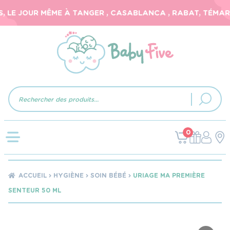
 LE JOUR MÊME À TANGER , CASABLANCA , RABAT, TÉMARA,
Recherche
de
produits
0
ACCUEIL
HYGIÈNE
SOIN BÉBÉ
URIAGE MA PREMIÈRE
SENTEUR 50 ML