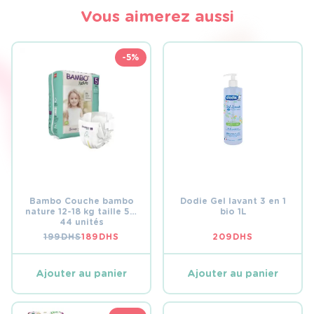
Vous aimerez aussi
-5%
Bambo Couche bambo
Dodie Gel lavant 3 en 1
nature 12-18 kg taille 5 –
bio 1L
44 unités
199
DHS
189
DHS
209
DHS
LE
LE
PRIX
PRIX
INITIAL
ACTUEL
ÉTAIT :
EST :
Ajouter au panier
Ajouter au panier
199 DHS.
189 DHS.