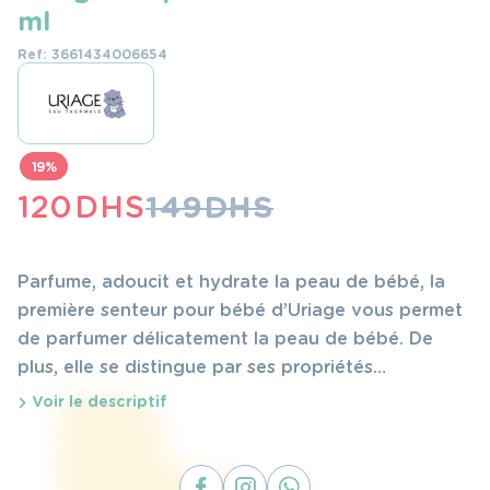
ml
Ref: 3661434006654
19%
LE
LE
120
DHS
149
DHS
PRIX
PRIX
INITIAL
ACTUEL
Parfume, adoucit et hydrate la peau de bébé, la
ÉTAIT :
EST :
première senteur pour bébé d’Uriage vous permet
de parfumer délicatement la peau de bébé. De
149 DHS.
120 DHS.
plus, elle se distingue par ses propriétés
hydratantes et adoucissantes. Enrichie en eau
Voir le descriptif
thermale d’Uriage, hypoallergénique et sans alcool.