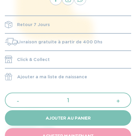
Retour 7 Jours
Livraison gratuite à partir de 400 Dhs
Click & Collect
Ajouter a ma liste de naissance
quantité
-
+
de
Uriage
AJOUTER AU PANIER
Ma
première
ACHETER MAINTENANT