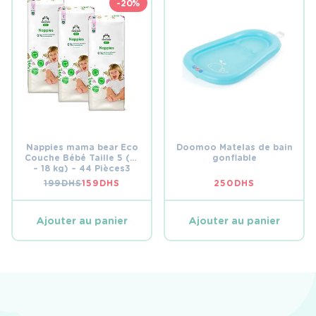
-20%
Nappies mama bear Eco
Doomoo Matelas de bain
Couche Bébé Taille 5 (12
gonflable
– 18 kg) – 44 Pièces3
199
DHS
159
DHS
250
DHS
LE
LE
PRIX
PRIX
INITIAL
ACTUEL
ÉTAIT :
EST :
Ajouter au panier
Ajouter au panier
199 DHS.
159 DHS.