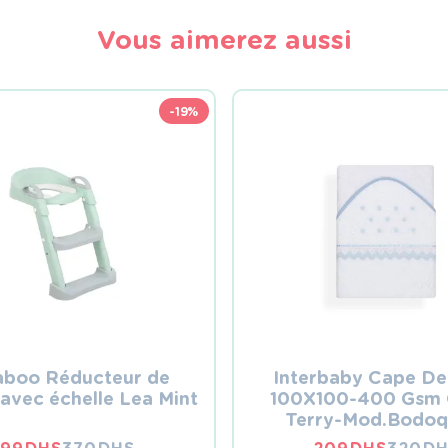
Vous aimerez aussi
-19%
aboo Réducteur de
Interbaby Cape De
 avec échelle Lea Mint
100X100-400 Gsm 
Terry-Mod.Bodoq
Blanc/Bleu