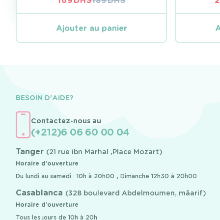
169
DHS
189
DHS
LE
LE
PRIX
PRIX
INITIAL
ACTUEL
Ajouter au panier
A
ÉTAIT :
EST :
189 DHS.
169 DHS.
BESOIN D'AIDE?
Contactez-nous au
(+212)6 06 60 00 04
Tanger
(21 rue ibn Marhal ,Place Mozart)
Horaire d’ouverture
Du lundi au samedi : 10h à 20h00 , Dimanche 12h30 à 20h00
Casablanca
(328 boulevard Abdelmoumen, mâarif)
Horaire d’ouverture
Tous les jours de 10h à 20h