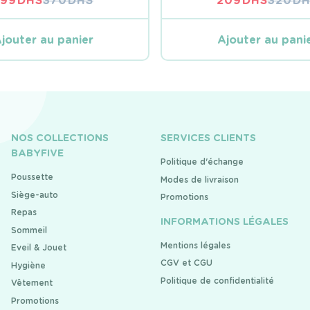
299
DHS
370
DHS
209
DHS
320
DH
LE
LE
LE
LE
PRIX
PRIX
PRIX
PRIX
INITIAL
ACTUEL
INITIA
ACTUE
jouter au panier
Ajouter au pani
ÉTAIT :
EST :
ÉTAIT :
EST :
370 DHS.
299 DHS.
320 DH
209 DH
NOS COLLECTIONS
SERVICES CLIENTS
BABYFIVE
Politique d'échange
Poussette
Modes de livraison
Siège-auto
Promotions
Repas
INFORMATIONS LÉGALES
Sommeil
Mentions légales
Eveil & Jouet
CGV et CGU
Hygiène
Politique de confidentialité
Vêtement
Promotions