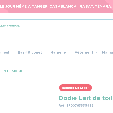
 LE JOUR MÊME À TANGER, CASABLANCA , RABAT, TÉMARA, 
mmeil
Eveil & Jouet
Hygiène
Vêtement
Mam
 EN 1 – 500ML
Rupture De Stock
Dodie Lait de toi
Ref: 3700763535432