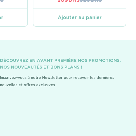
S
209
DHS
320
DHS
LE
LE
PRIX
PRIX
L
L
INITIAL
ACTUEL
er
Ajouter au panier
ÉTAIT :
EST :
S.
S.
320 DHS.
209 DHS.
DÉCOUVREZ EN AVANT PREMIÈRE NOS PROMOTIONS,
NOS NOUVEAUTÉS ET BONS PLANS !
Inscrivez-vous à notre Newsletter pour recevoir les dernières
nouvelles et offres exclusives