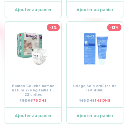
Ajouter au panier
Ajouter au panier
-5%
-13%
Bambo Couche bambo
Uriage Soin croûtes de
nature 2-4 kg taille 1 –
lait 40ml
22 unités
79
DHS
75
DHS
165
DHS
143
DHS
LE
LE
LE
LE
PRIX
PRIX
PRIX
PRIX
INITIAL
ACTUEL
INITIAL
ACTUEL
ÉTAIT :
EST :
ÉTAIT :
EST :
Ajouter au panier
Ajouter au panier
79 DHS.
75 DHS.
165 DHS.
143 DHS.