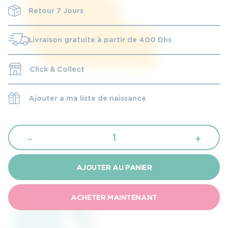
Retour 7 Jours
Livraison gratuite à partir de 400 Dhs
Click & Collect
Ajouter a ma liste de naissance
quantité
-
+
de
Kikkaboo
AJOUTER AU PANIER
réducteur
de
ACHETER MAINTENANT
toilette
Hippo