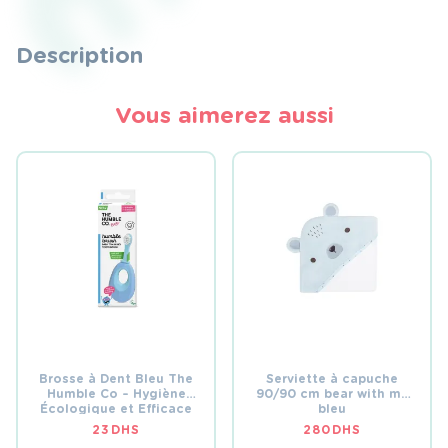
Bleu
Description
Vous aimerez aussi
Brosse à Dent Bleu The
Serviette à capuche
Humble Co – Hygiène
90/90 cm bear with me
Écologique et Efficace
bleu
23
DHS
280
DHS