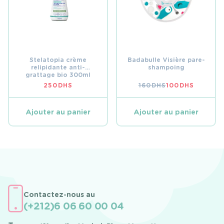
Stelatopia crème
Badabulle Visière pare-
relipidante anti-
shampoing
grattage bio 300ml
250
DHS
160
DHS
100
DHS
LE
LE
PRIX
PRIX
INITIAL
ACTUEL
ÉTAIT :
EST :
Ajouter au panier
Ajouter au panier
160 DHS.
100 DHS.
Contactez-nous au
(+212)6 06 60 00 04