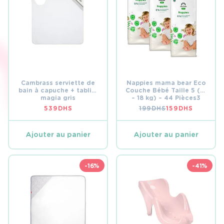
Cambrass serviette de
Nappies mama bear Eco
bain à capuche + tablier
Couche Bébé Taille 5 (12
magia gris
– 18 kg) – 44 Pièces3
539
DHS
199
DHS
159
DHS
LE
LE
PRIX
PRIX
INITIAL
ACTUEL
ÉTAIT :
EST :
Ajouter au panier
Ajouter au panier
199 DHS.
159 DHS.
-16%
-41%