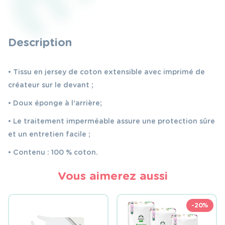
double
face
jersey/
Description
éponge
40/60
• Tissu en jersey de coton extensible avec imprimé de
Triangles
créateur sur le devant ;
• Doux éponge à l’arrière;
• Le traitement imperméable assure une protection sûre
et un entretien facile ;
• Contenu : 100 % coton.
Vous aimerez aussi
-20%