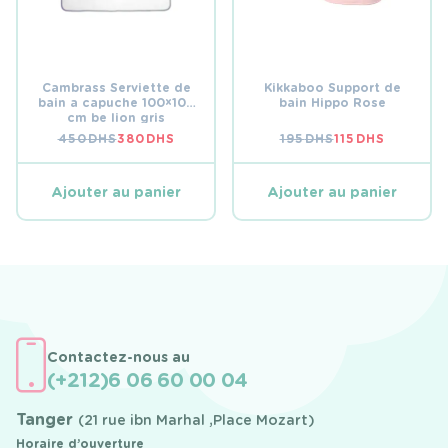
Cambrass Serviette de
Kikkaboo Support de
bain a capuche 100×100
bain Hippo Rose
cm be lion gris
450
DHS
380
DHS
195
DHS
115
DHS
LE
LE
LE
LE
PRIX
PRIX
PRIX
PRIX
INITIAL
ACTUEL
INITIAL
ACTUEL
ÉTAIT :
EST :
ÉTAIT :
EST :
Ajouter au panier
Ajouter au panier
450 DHS.
380 DHS.
195 DHS.
115 DHS.
Contactez-nous au
(+212)6 06 60 00 04
Tanger
(21 rue ibn Marhal ,Place Mozart)
Horaire d’ouverture