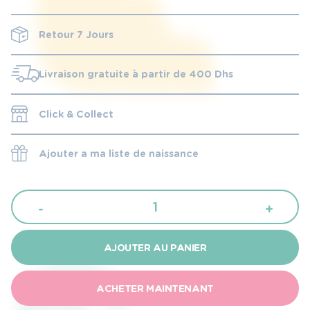
Retour 7 Jours
Livraison gratuite à partir de 400 Dhs
Click & Collect
Ajouter a ma liste de naissance
quantité
-
+
de
Kikkaboo
AJOUTER AU PANIER
Tapis
à
ACHETER MAINTENANT
langer