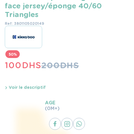
face jersey/éponge 40/60
Triangles
Ref: 3801105020149
50%
LE
LE
100
DHS
200
DHS
PRIX
PRIX
INITIAL
ACTUEL
Voir le descriptif
ÉTAIT :
EST :
AGE
200 DHS.
100 DHS.
(0M+)