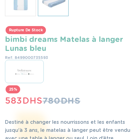
Rupture De Stock
bimbi dreams Matelas à langer
Lunas bleu
Ref: 8499000735593
25%
LE
LE
583
DHS
780
DHS
PRIX
PRIX
INITIAL
ACTUEL
Destiné à changer les nourrissons et les enfants
ÉTAIT :
EST :
jusqu’à 3 ans, le matelas à langer peut être vendu
avec une table à langer ou seul. Loin d’être