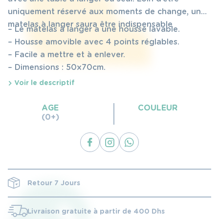
780 DHS.
583 DHS.
uniquement réservé aux moments de change, un
matelas à langer saura être indispensable
– Le matelas à langer a une housse lavable.
– Housse amovible avec 4 points réglables.
– Facile a mettre et à enlever.
– Dimensions : 50x70cm.
Voir le descriptif
AGE
COULEUR
(0+)
Retour 7 Jours
Livraison gratuite à partir de 400 Dhs