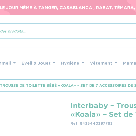
 LE JOUR MÊME À TANGER, CASABLANCA , RABAT, TÉMARA, 
mmeil
Eveil & Jouet
Hygiène
Vêtement
Mam
TROUSSE DE TOILETTE BÉBÉ « KOALA » – SET DE 7 ACCESSOIRES DE 
Interbaby – Trou
« Koala » – Set de
Ref: 8435440397793