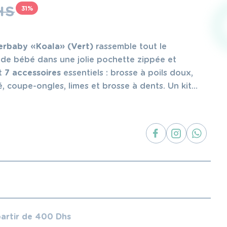
HS
31%
erbaby « Koala » (Vert)
rassemble tout le
e de bébé dans une jolie pochette zippée et
nt
7 accessoires
essentiels : brosse à poils doux,
é, coupe-ongles, limes et brosse à dents. Un kit
 pour la maison et les voyages.
partir de 400 Dhs