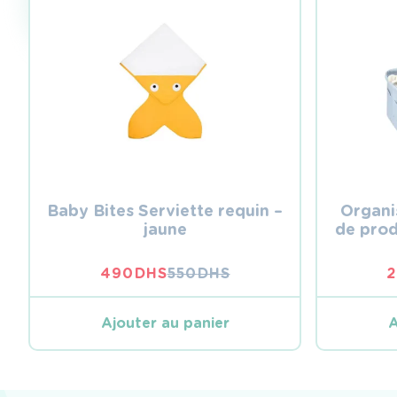
Baby Bites Serviette requin –
Organi
jaune
de prod
490
DHS
550
DHS
LE
LE
PRIX
PRIX
INITIAL
ACTUEL
Ajouter au panier
A
ÉTAIT :
EST :
550 DHS.
490 DHS.