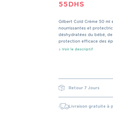
55
DHS
Gilbert Cold Crème 50 ml 
nourrissantes et protectric
déshydratées du bébé, de l
protection efficace des ép
froid) et contribue à la re
Voir le descriptif
Retour 7 Jours
Livraison gratuite à 