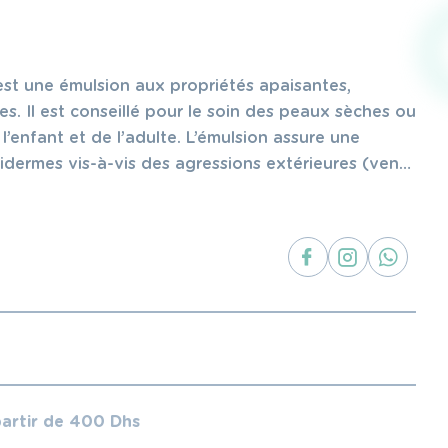
est une émulsion aux propriétés apaisantes,
es. Il est conseillé pour le soin des peaux sèches ou
’enfant et de l’adulte. L’émulsion assure une
idermes vis-à-vis des agressions extérieures (vent,
stauration du film hydrolipidique cutané.
partir de 400 Dhs