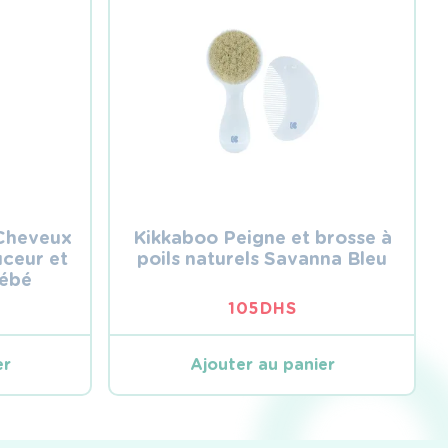
 Cheveux
Kikkaboo Peigne et brosse à
ceur et
poils naturels Savanna Bleu
Bébé
105
DHS
er
Ajouter au panier