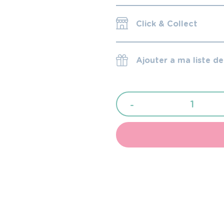
Click & Collect
Ajouter a ma liste d
quantité
-
de
Gilbert
Gilbert
cold
cream
50
ml