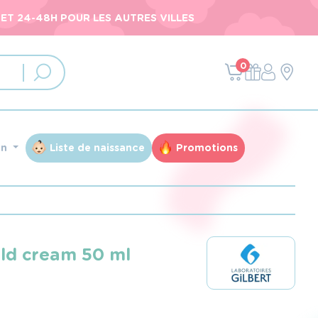
ET 24-48H POUR LES AUTRES VILLES
0
an
Liste de naissance
Promotions
old cream 50 ml