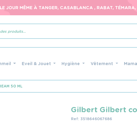
 LE JOUR MÊME À TANGER, CASABLANCA , RABAT, TÉMARA, 
mmeil
Eveil & Jouet
Hygiène
Vêtement
Mam
REAM 50 ML
Gilbert Gilbert c
Ref: 3518646067686