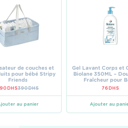
sateur de couches et
Gel Lavant Corps et
uits pour bébé Stripy
Biolane 350ML – Dou
Friends
Fraîcheur pour 
290
DHS
390
DHS
76
DHS
LE
LE
PRIX
PRIX
INITIAL
ACTUEL
jouter au panier
Ajouter au pani
ÉTAIT :
EST :
390 DHS.
290 DHS.