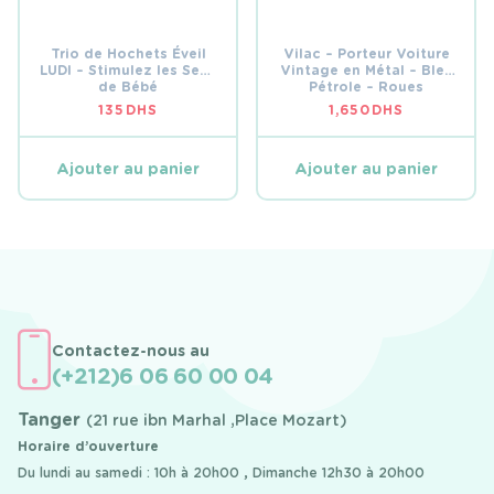
Trio de Hochets Éveil
Vilac – Porteur Voiture
LUDI – Stimulez les Sens
Vintage en Métal – Bleu
de Bébé
Pétrole – Roues
Silencieuses (18 Mois+)
135
DHS
1,650
DHS
Ajouter au panier
Ajouter au panier
Contactez-nous au
(+212)6 06 60 00 04
Tanger
(21 rue ibn Marhal ,Place Mozart)
Horaire d’ouverture
Du lundi au samedi : 10h à 20h00 , Dimanche 12h30 à 20h00