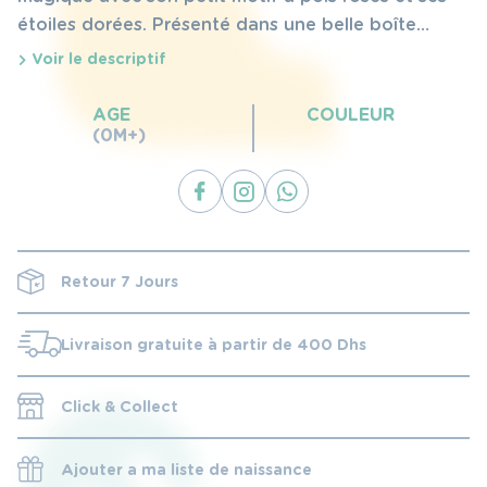
étoiles dorées. Présenté dans une belle boîte
rafinée, ce pantin avec doudou est un cadeau
Voir le descriptif
idéal dès la naissance . Lavable à 30°.
AGE
COULEUR
(0M+)
Retour 7 Jours
Livraison gratuite à partir de 400 Dhs
Click & Collect
Ajouter a ma liste de naissance