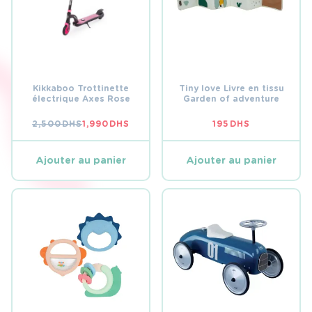
Kikkaboo Trottinette
Tiny love Livre en tissu
électrique Axes Rose
Garden of adventure
2,500
DHS
1,990
DHS
195
DHS
LE
LE
PRIX
PRIX
INITIAL
ACTUEL
ÉTAIT :
EST :
Ajouter au panier
Ajouter au panier
2,500 DHS.
1,990 DHS.