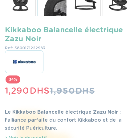
Kikkaboo Balancelle électrique
Zazu Noir
Ref: 3800171222983
34%
LE
LE
1,290
DHS
1,950
DHS
PRIX
PRIX
INITIAL
ACTUEL
Le
Kikkaboo Balancelle électrique Zazu Noir
:
ÉTAIT :
EST :
l’alliance parfaite du confort Kikkaboo et de la
sécurité Puériculture.
1,950 DHS.
1,290 DHS.
Voir le descriptif