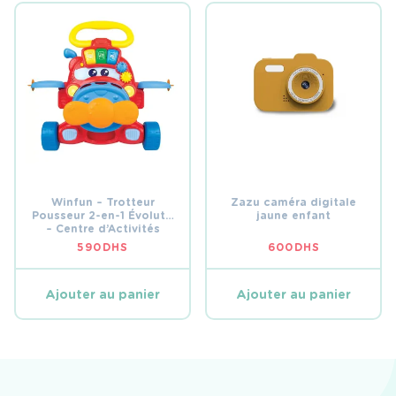
Winfun – Trotteur
Zazu caméra digitale
Pousseur 2-en-1 Évolutif
jaune enfant
– Centre d’Activités
Amovible
590
DHS
600
DHS
Ajouter au panier
Ajouter au panier